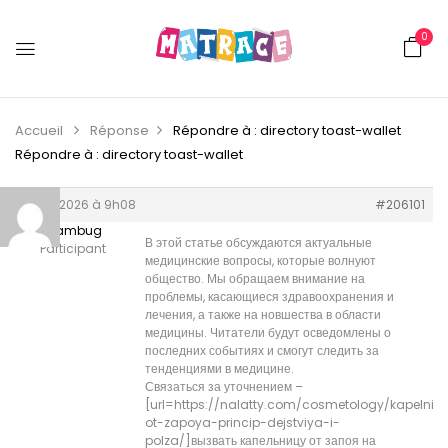
0
Accueil
Réponse
Répondre à : directory toast-wallet
Répondre à : directory toast-wallet
4 juin 2026 à 9h08
#206101
Williambug
В этой статье обсуждаются актуальные
Participant
медицинские вопросы, которые волнуют
общество. Мы обращаем внимание на
проблемы, касающиеся здравоохранения и
лечения, а также на новшества в области
медицины. Читатели будут осведомлены о
последних событиях и смогут следить за
тенденциями в медицине.
Связаться за уточнением –
[url=https://nalatty.com/cosmetology/kapelnic
ot-zapoya-princip-dejstviya-i-
polza/]вызвать капельницу от запоя на