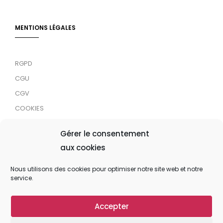
MENTIONS LÉGALES
RGPD
CGU
CGV
COOKIES
RDJC
Gérer le consentement
aux cookies
Tous droits réservés © 2024 MaTrace ASBL
Nous utilisons des cookies pour optimiser notre site web et notre
service.
Accepter