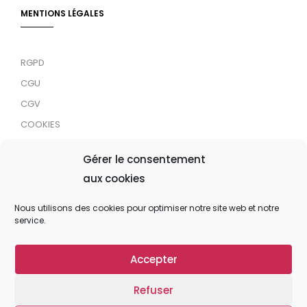
MENTIONS LÉGALES
RGPD
CGU
CGV
COOKIES
RDJC
Gérer le consentement
aux cookies
Tous droits réservés © 2024 MaTrace ASBL
Nous utilisons des cookies pour optimiser notre site web et notre
service.
Accepter
Refuser