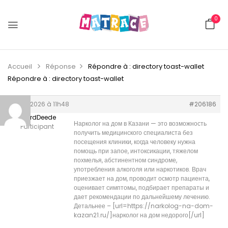
0
Accueil
Réponse
Répondre à : directory toast-wallet
Répondre à : directory toast-wallet
5 juin 2026 à 11h48
#206186
RichardDeede
Нарколог на дом в Казани — это возможность
Participant
получить медицинского специалиста без
посещения клиники, когда человеку нужна
помощь при запое, интоксикации, тяжелом
похмелья, абстинентном синдроме,
употребления алкоголя или наркотиков. Врач
приезжает на дом, проводит осмотр пациента,
оценивает симптомы, подбирает препараты и
дает рекомендации по дальнейшему лечению.
Детальнее – [url=https://narkolog-na-dom-
kazan21.ru/]нарколог на дом недорого[/url]