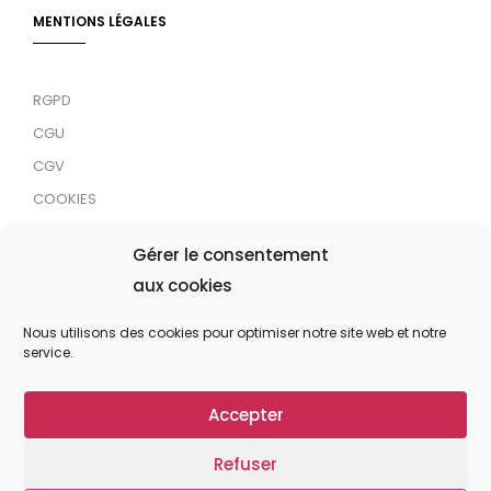
MENTIONS LÉGALES
RGPD
CGU
CGV
COOKIES
RDJC
Gérer le consentement
aux cookies
Tous droits réservés © 2024 MaTrace ASBL
Nous utilisons des cookies pour optimiser notre site web et notre
service.
Accepter
Refuser