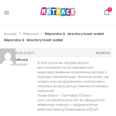
0
Accueil
Réponse
Répondre à : directory toast-wallet
Répondre à : directory toast-wallet
8 juin 2026 à 3h07
#206324
DonaldPoord
В этой статье мы обсудим процесс
Participant
восстановления после зависимостей,
акцентируя внимание на различных методах и
подходах к реабилитации. Читатели узнают, как
создать план выздоровления и использовать
полезные ресурсы для достижения устойчивых
изменений.
Только факты! – [url=https://class-
tour.com/kodirovanie-sit-ot-alkogolizma-
effektivnye-metody-i-dolgosrochnye-
preimuschestva/]кодировании sit[/url]