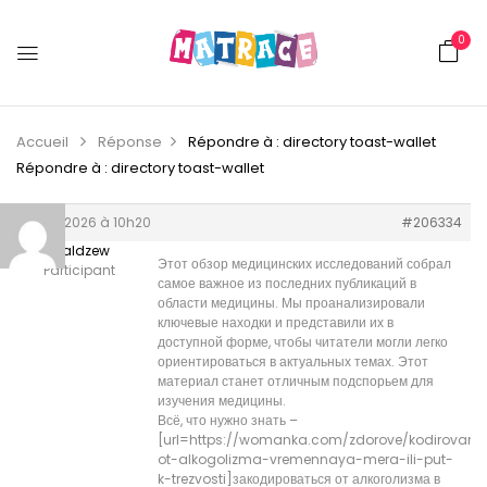
0
Accueil
Réponse
Répondre à : directory toast-wallet
Répondre à : directory toast-wallet
8 juin 2026 à 10h20
#206334
Donaldzew
Этот обзор медицинских исследований собрал
Participant
самое важное из последних публикаций в
области медицины. Мы проанализировали
ключевые находки и представили их в
доступной форме, чтобы читатели могли легко
ориентироваться в актуальных темах. Этот
материал станет отличным подспорьем для
изучения медицины.
Всё, что нужно знать –
[url=https://womanka.com/zdorove/kodirovani
ot-alkogolizma-vremennaya-mera-ili-put-
k-trezvosti]закодироваться от алкоголизма в