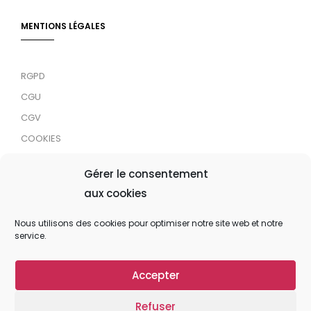
MENTIONS LÉGALES
RGPD
CGU
CGV
COOKIES
RDJC
Gérer le consentement
aux cookies
Tous droits réservés © 2024 MaTrace ASBL
Nous utilisons des cookies pour optimiser notre site web et notre
service.
Accepter
Refuser