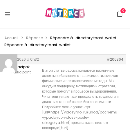
0
Accueil
Réponse
Répondre à : directory toast-wallet
Répondre à : directory toast-wallet
9 juin 2026 à 0h32
#206364
Michaelpak
В этой статье рассматриваются различные
Participant
аспекты избавления от зависимости, включая
физические и психологические методы. Мы
обсудим поддержку, мотивацию и стратегии,
которые помогут в процессе выздоровления.
Читатели узнают, как преодолеть трудности и
двигаться к новой жизни без зависимости.
Подробнее можно узнать тут –
[url=https://volosymoi.ru/uhod/pochemu-
vypadayut-volosy-posle-
alkogolya.html]прокапаться в нижнем
новгороде[/url]