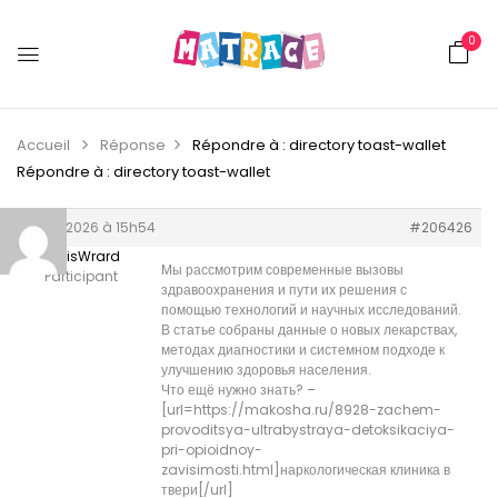
0
Accueil
Réponse
Répondre à : directory toast-wallet
Répondre à : directory toast-wallet
9 juin 2026 à 15h54
#206426
FrancisWrard
Мы рассмотрим современные вызовы
Participant
здравоохранения и пути их решения с
помощью технологий и научных исследований.
В статье собраны данные о новых лекарствах,
методах диагностики и системном подходе к
улучшению здоровья населения.
Что ещё нужно знать? –
[url=https://makosha.ru/8928-zachem-
provoditsya-ultrabystraya-detoksikaciya-
pri-opioidnoy-
zavisimosti.html]наркологическая клиника в
твери[/url]