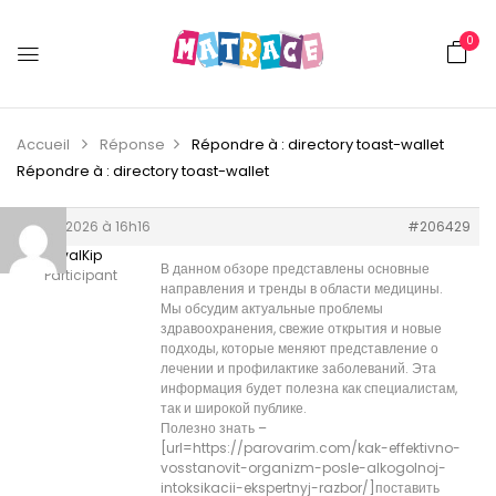
0
Accueil
Réponse
Répondre à : directory toast-wallet
Répondre à : directory toast-wallet
9 juin 2026 à 16h16
#206429
OrvalKip
В данном обзоре представлены основные
Participant
направления и тренды в области медицины.
Мы обсудим актуальные проблемы
здравоохранения, свежие открытия и новые
подходы, которые меняют представление о
лечении и профилактике заболеваний. Эта
информация будет полезна как специалистам,
так и широкой публике.
Полезно знать –
[url=https://parovarim.com/kak-effektivno-
vosstanovit-organizm-posle-alkogolnoj-
intoksikacii-ekspertnyj-razbor/]поставить