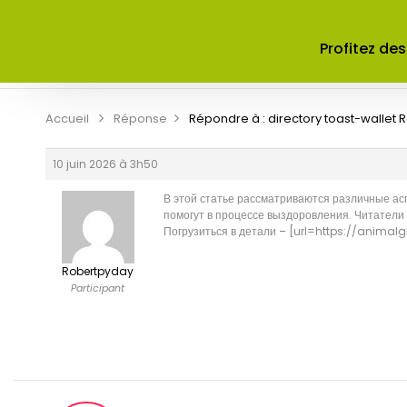
ACCUEIL
A PROPOS DE NOUS
Profitez des
CONTRIBUER
CONTACT
Accueil
Réponse
Répondre à : directory toast-wallet
R
10 juin 2026 à 3h50
В этой статье рассматриваются различные ас
помогут в процессе выздоровления. Читатели у
Погрузиться в детали – [url=https://animalg
Robertpyday
Participant