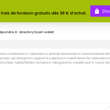
BOUTIQUE
TOMES
CONCOURS
Sho
 frais de livraison gratuits dès 38 € d’achat.
épondre à : directory toast-wallet
пекты избавления от зависимости, включая физические и психологические ме
знают, как преодолеть трудности и двигаться к новой жизни без зависимости
id.ru/bez-rubriki/klinika-lecheniya-alkogolizma-najdite-put-k-novoj-zhizn