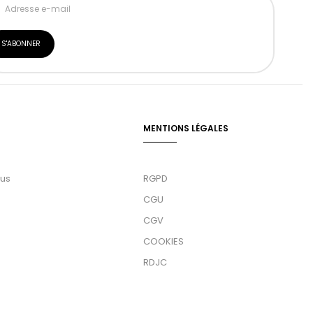
MENTIONS LÉGALES
ous
RGPD
CGU
CGV
COOKIES
RDJC