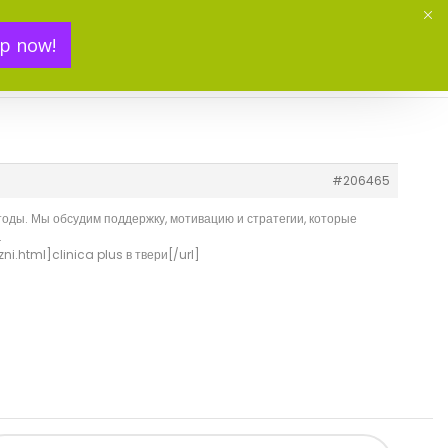
p now!
Mon panier(
0
)
#206465
тоды. Мы обсудим поддержку, мотивацию и стратегии, которые
.
i.html]clinica plus в твери[/url]