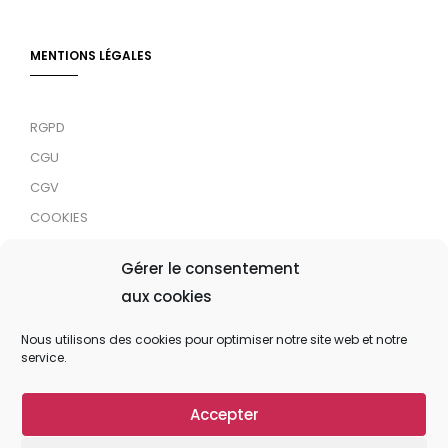
MENTIONS LÉGALES
RGPD
CGU
CGV
COOKIES
RDJC
Gérer le consentement
aux cookies
Tous droits réservés © 2024 MaTrace ASBL
Nous utilisons des cookies pour optimiser notre site web et notre
service.
Accepter