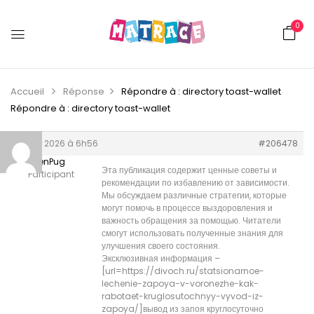
0
Accueil
Réponse
Répondre à : directory toast-wallet
Répondre à : directory toast-wallet
10 juin 2026 à 6h56
#206478
AllenPug
Эта публикация содержит ценные советы и
Participant
рекомендации по избавлению от зависимости.
Мы обсуждаем различные стратегии, которые
могут помочь в процессе выздоровления и
важность обращения за помощью. Читатели
смогут использовать полученные знания для
улучшения своего состояния.
Эксклюзивная информация –
[url=https://divoch.ru/statsionarnoe-
lechenie-zapoya-v-voronezhe-kak-
rabotaet-kruglosutochnyy-vyvod-iz-
zapoya/]вывод из запоя круглосуточно