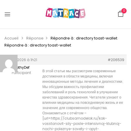
0
Accueil
Réponse
Répondre à : directory toast-wallet
Répondre à : directory toast-wallet
11 juin 2026 à 1h21
#206539
TimothyDef
В этой статье мы рассмотрим современные
Participant
достижения в области медицины, включая
инновационные методы лечения и диагностики.
Мы обсудим важность профилактики
заболеваний и роль технологий в улучшении
качества здравоохранения. Читатели узнают о
влиянии медицины на повседневную жизнь и ее
значение для современного общества.
Ознакомиться с отчётом –
[url=https://clubsamodelok.ru/kak-
vosstanovit-sily-posle-intensivnoj-klubnoj-
nochi-poleznye-sovety-i-opyt-