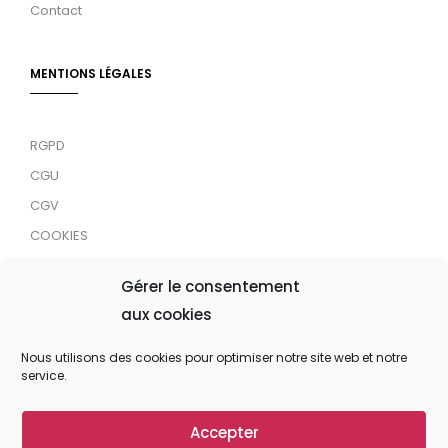
Contact
MENTIONS LÉGALES
RGPD
CGU
CGV
COOKIES
RDJC
Gérer le consentement
aux cookies
Tous droits réservés © 2024 MaTrace ASBL
Nous utilisons des cookies pour optimiser notre site web et notre
service.
Accepter