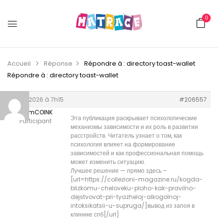
0
Accueil
Réponse
Répondre à : directory toast-wallet
Répondre à : directory toast-wallet
11 juin 2026 à 7h15
#206557
WilliamCOINK
Эта публикация раскрывает психологические
Participant
механизмы зависимости и их роль в развитии
расстройств. Читатель узнает о том, как
психология влияет на формирование
зависимостей и как профессиональная помощь
может изменить ситуацию.
Лучшее решение — прямо здесь –
[url=https://collezioni-magazine.ru/kogda-
blizkomu-cheloveku-ploho-kak-pravilno-
dejstvovat-pri-tyazheloj-alkogolnoj-
intoksikatsii-u-supruga/]вывод из запоя в
клинике спб[/url]