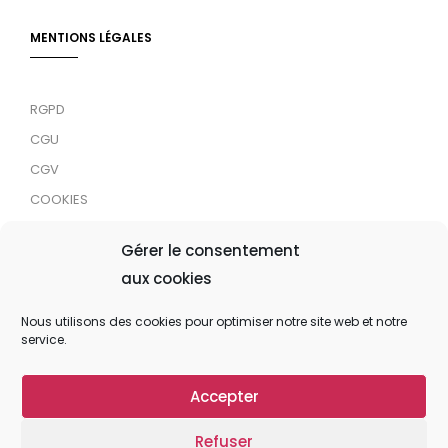
MENTIONS LÉGALES
RGPD
CGU
CGV
COOKIES
RDJC
Gérer le consentement
aux cookies
Tous droits réservés © 2024 MaTrace ASBL
Nous utilisons des cookies pour optimiser notre site web et notre
service.
Accepter
Refuser