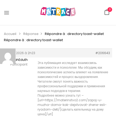
0
Accueil
Réponse
Répondre à : directory toast-wallet
Répondre à : directory toast-wallet
12 juin 2026 à 2h23
#206643
JosephEduth
Эта публикация исследует взаимосвязь
Participant
зависимости и психологии. Мы обсудим, как
психологические аспекты влияют на появление
зависимостей и процесс выздоровления.
Читатели смогут понять важность
профессиональной поддержки и применения
научных подходов в терапии.
Подробнее можно узнать тут –
[url=https://materinstvo2.com/zapoj-u-
muzha-doma-kak-dejstvovat-zhene-esli-
ryadom-deti/]сделать капельницу на дому
цена[/url]