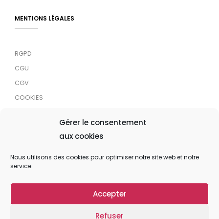
MENTIONS LÉGALES
RGPD
CGU
CGV
COOKIES
RDJC
Gérer le consentement
aux cookies
Tous droits réservés © 2024 MaTrace ASBL
Nous utilisons des cookies pour optimiser notre site web et notre
service.
Accepter
Refuser