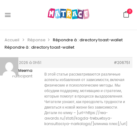
0
Accueil
Réponse
Répondre à : directory toast-wallet
Répondre à : directory toast-wallet
13 juin 2026 à 0h51
#206751
BlakeMeema
В этой статье рассматриваются различные
Participant
аспекты избавления от зависимости, включая
физические и психологические методы. Мы
обсудим поддержку, мотивацию и стратегии,
которые помогут в процессе выздоровления.
Читатели узнают, как преодолеть трудности и
двигаться к новой жизни без зависимости.
Детали по клику – [url=https://rea-
awards.ru/stati/kogda-trebuetsya-
konsultaciya-narkologa/]клиника плюс[/url]