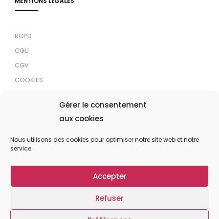
MENTIONS LÉGALES
RGPD
CGU
CGV
COOKIES
RDJC
Gérer le consentement
aux cookies
Tous droits réservés © 2024 MaTrace ASBL
Nous utilisons des cookies pour optimiser notre site web et notre
service.
Accepter
Refuser