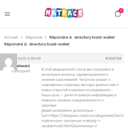
0
Accueil
Réponse
Répondre à : directory toast-wallet
Répondre à : directory toast-wallet
13 juin 2026 à 15h49
#206799
Russellexeld
В этой медицинской статье мы погрузимся в
Participant
актуальные вопросы здравоохранения и
лечения заболеваний. Читатели узнают о
современных подходах, методах диагностики и
новых открытий в научных исследованиях.
Наша цель — донести важную информацию и
повысить уровень осведомленности о
здоровье.
Давай разберёмся досконально –
[url=https://aliexpres.sale/uncategorized/lechen
narkomanii-osnovnye-metody-i-
osobennosti.html]капельница от