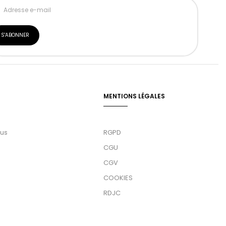
MENTIONS LÉGALES
ous
RGPD
CGU
CGV
COOKIES
RDJC