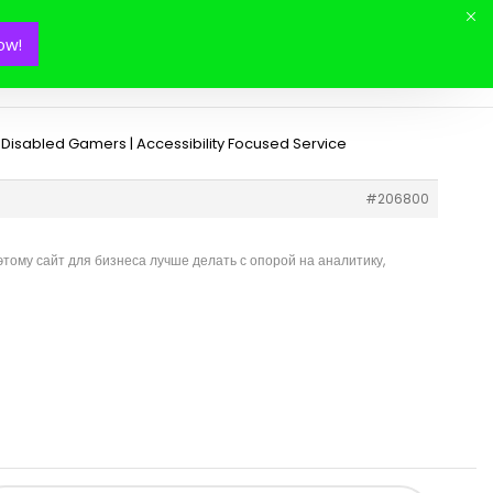
ow!
Mon panier(
0
)
Disabled Gamers | Accessibility Focused Service
#206800
ому сайт для бизнеса лучше делать с опорой на аналитику,