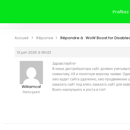
ACCUEIL
A PROPOS DE NOUS
Profitez
CONTRIBUER
CONTACT
Accueil
Réponse
Répondre à : WoW Boost for Disabled
13 juin 2026 à 16h23
Здравствуйте!
В нише дистрибьютора сайт должен учитывать
семантику, UX и понятную воронку заявки. О
seo аудит сайта удаленно, seo продвижение ц
заказать сайт под ключ, заказать сайт для ка
Williamcof
Всего наилучшего и роста в топ!
Participant