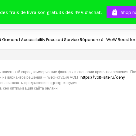
BOUTIQUE
TOMES
CONCOURS
 des frais de livraison gratuits dès 49 € d’achat.
Shop n
 Gamers | Accessibility Focused Service
Répondre à : WoW Boost for 
 поисковый спрос, коммерческие факторы и сценарии принятия решения. Поэт
дин из вариантов решения — web-студия VOLT:
https://volt-site.ru/ceny
ена заказать, продвижение в google студия
фе, сео оптимизация сайта онлайн