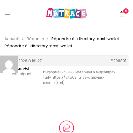
0
Accueil
Réponse
Répondre à : directory toast-wallet
Répondre à : directory toast-wallet
13 juin 2026 à 16h27
#206801
WilliamHef
Информационный материал о видеоиграх
Participant
[url=https://vita63.ru]секс игрушки
сестры[/url]