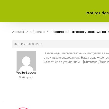
ACCUEIL
A PROPOS DE NOUS
Profitez des
CONTRIBUER
CONTACT
Accueil
Réponse
Répondre à : directory toast-wallet
R
16 juin 2026 à 0h32
В этой медицинской статье мы погрузимся в 
в научных исследованиях. Наша цель — донес
Связаться за уточнением – [url=https://s
WalterScoow
Participant