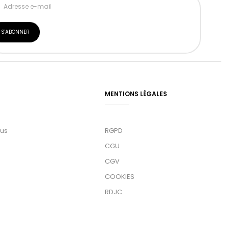
MENTIONS LÉGALES
ous
RGPD
CGU
CGV
COOKIES
RDJC