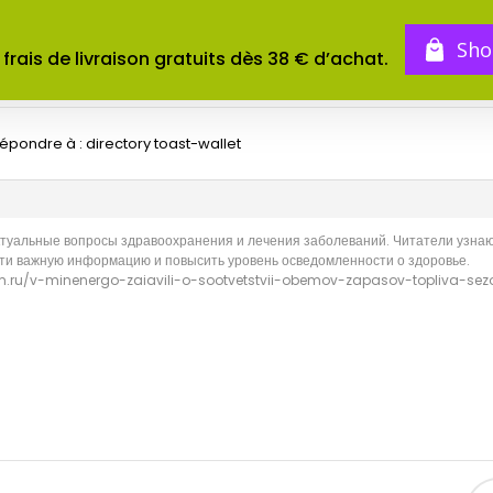
BOUTIQUE
TOMES
CONCOURS
Sho
 frais de livraison gratuits dès 38 € d’achat.
épondre à : directory toast-wallet
актуальные вопросы здравоохранения и лечения заболеваний. Читатели узнаю
ти важную информацию и повысить уровень осведомленности о здоровье.
psim.ru/v-minenergo-zaiavili-o-sootvetstvii-obemov-zapasov-topliva-s