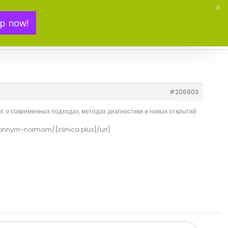
p now!
Mon panier(
0
)
#206903
т о современных подходах, методах диагностики и новых открытий
ezonnym-normam/]clinica plus[/url]