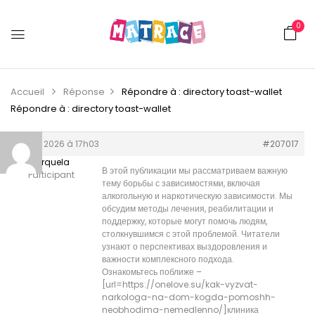
0
Accueil
Réponse
Répondre à : directory toast-wallet
Répondre à : directory toast-wallet
17 juin 2026 à 17h03
#207017
Tylerquela
В этой публикации мы рассматриваем важную
Participant
тему борьбы с зависимостями, включая
алкогольную и наркотическую зависимости. Мы
обсудим методы лечения, реабилитации и
поддержку, которые могут помочь людям,
столкнувшимся с этой проблемой. Читатели
узнают о перспективах выздоровления и
важности комплексного подхода.
Ознакомьтесь поближе –
[url=https://onelove.su/kak-vyzvat-
narkologa-na-dom-kogda-pomoshh-
neobhodima-nemedlenno/]клиника