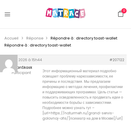
0
Accueil
Réponse
Répondre à : directory toast-wallet
Répondre à : directory toast-wallet
18 juin 2026 à 15h44
#207122
NormanSkask
Этот информационный материал подробно
Participant
освещает проблему наркозависимости, ее
причины и последствия. Мы предлагаем
информацию о методах лечения, профилактики
и поддерживающих программах. Цель статьи —
повысить осведомленность и продвигать идеи о
необходимости борьбы с зависимостями.
Подробнее можно узнать тут –
[url=https://naturmeh.ru/grand-servis-
golovnoj-ofis/]психиатр на дом в Москве[/url]