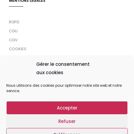
MENTIONS LÉGALES
RGPD
CGU
CGV
COOKIES
RDJC
Gérer le consentement
aux cookies
Tous droits réservés © 2024 MaTrace ASBL
Nous utilisons des cookies pour optimiser notre site web et notre
service.
Accepter
Refuser