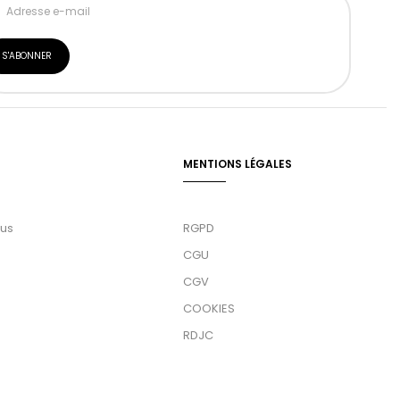
MENTIONS LÉGALES
ous
RGPD
CGU
CGV
COOKIES
RDJC