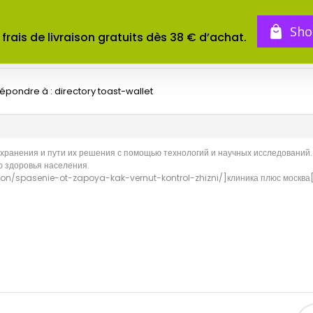
BOUTIQUE
TOMES
CONCOURS
Sho
 frais de livraison gratuits dès 38 € d’achat.
épondre à : directory toast-wallet
анения и пути их решения с помощью технологий и научных исследований. 
ю здоровья населения.
xon/spasenie-ot-zapoya-kak-vernut-kontrol-zhizni/]клиника плюс москва[