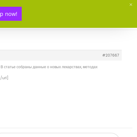
p now!
Mon panier(
0
)
#207667
В статье собраны данные о новых лекарствах, методах
/url]