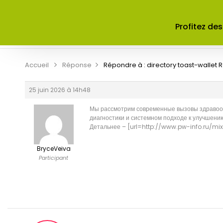
ACCUEIL
A PROPOS DE NOUS
Profitez des
CONTRIBUER
CONTACT
Accueil
Réponse
Répondre à : directory toast-wallet
R
25 juin 2026 à 14h48
Мы рассмотрим современные вызовы здравоохр
диагностики и системном подходе к улучшени
Детальнее – [url=http://www.pw-info.ru/mi
BryceVeiva
Participant