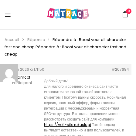
0
Accueil
Réponse
Répondre à : Boost your alt character
fast and cheap
Répondre à : Boost your alt character fast and
cheap
25 juin 2026 à 17h50
#207684
Williamcof
Добрый день!
Participant
Для малого и среднего бизнеса сайт часто
становится основной точкой контакта с
клиентом. Поэтому важны скорость, мобильная
версия, понятный оффер, формы заявки,
интеграции с мессенджерами и корректная
SEO-структура. В этом направлении можно
рассмотреть создать сайт для компании:
https://volt-site.ru/uslugi
Такой подход
выглядит естественно и для пользователей, и
для поисковых систем.