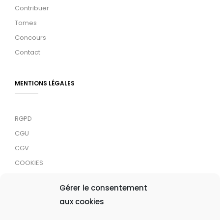
Contribuer
Tomes
Concours
Contact
MENTIONS LÉGALES
RGPD
CGU
CGV
COOKIES
RDJC
Gérer le consentement
aux cookies
Tous droits réservés © 2024 MaTrace ASBL