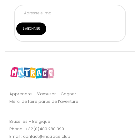
Apprendre – S’amuser – Gagner
Merci de faire partie de l’aventure !
Bruxelles – Belgique
Phone : +32(0)489.288.399
Email : contact@matrace.club