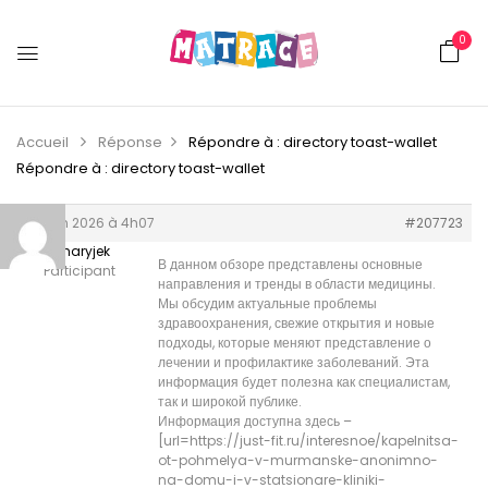
0
Accueil
Réponse
Répondre à : directory toast-wallet
Répondre à : directory toast-wallet
26 juin 2026 à 4h07
#207723
Zacharyjek
В данном обзоре представлены основные
Participant
направления и тренды в области медицины.
Мы обсудим актуальные проблемы
здравоохранения, свежие открытия и новые
подходы, которые меняют представление о
лечении и профилактике заболеваний. Эта
информация будет полезна как специалистам,
так и широкой публике.
Информация доступна здесь –
[url=https://just-fit.ru/interesnoe/kapelnitsa-
ot-pohmelya-v-murmanske-anonimno-
na-domu-i-v-statsionare-kliniki-