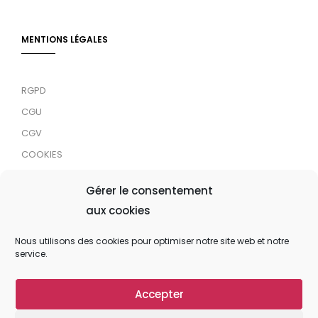
MENTIONS LÉGALES
RGPD
CGU
CGV
COOKIES
RDJC
Gérer le consentement
aux cookies
Tous droits réservés © 2024 MaTrace ASBL
Nous utilisons des cookies pour optimiser notre site web et notre
service.
Accepter