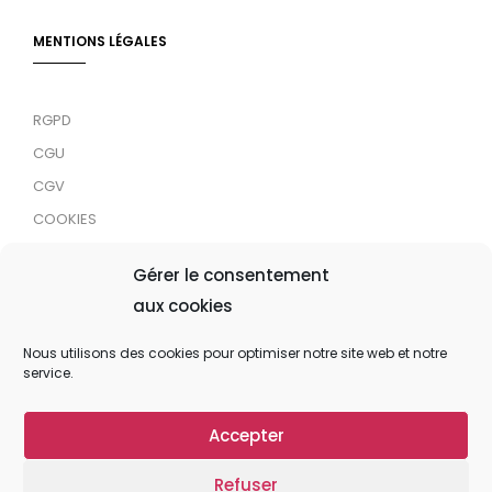
MENTIONS LÉGALES
RGPD
CGU
CGV
COOKIES
RDJC
Gérer le consentement
aux cookies
Tous droits réservés © 2024 MaTrace ASBL
Nous utilisons des cookies pour optimiser notre site web et notre
service.
Accepter
Refuser