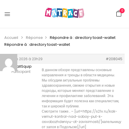
0
Accueil
Réponse
Répondre à : directory toast-wallet
Répondre à : directory toast-wallet
29 juin 2026 à 23h29
#208045
RandallSquip
В данном обзоре представлены основные
Participant
направления и тренды в области медицины.
Мы обсудим актуальные проблемы
здравоохранения, свежие открытия и новые
подходы, которые меняют представление о
лечении и профилактике заболеваний. Эта
информация будет полезна как специалистам,
так и широкой публике.
Смотрите также… – [url=https://s21v.ru/kak-
vernut-kontrol-nad-soboy-put-k-
osvobozhdeniyu-ot-zavisimosti/]капельницу
от запоя в Подольске[/url]