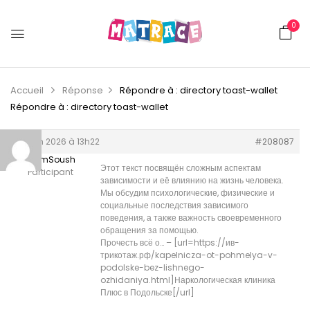
0
Accueil
Réponse
Répondre à : directory toast-wallet
Répondre à : directory toast-wallet
30 juin 2026 à 13h22
#208087
WilliamSoush
Этот текст посвящён сложным аспектам
Participant
зависимости и её влиянию на жизнь человека.
Мы обсудим психологические, физические и
социальные последствия зависимого
поведения, а также важность своевременного
обращения за помощью.
Прочесть всё о… – [url=https://ив-
трикотаж.рф/kapelnicza-ot-pohmelya-v-
podolske-bez-lishnego-
ozhidaniya.html]Наркологическая клиника
Плюс в Подольске[/url]