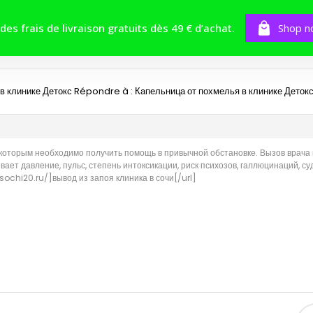
BOUTIQUE
TOMES
CONCOURS
 des frais de livraison gratuits dès 49 € d’achat.
Shop n
в клинике Детокс
Répondre à : Капельница от похмелья в клинике Деток
 которым необходимо получить помощь в привычной обстановке. Вызов врача 
вает давление, пульс, степень интоксикации, риск психозов, галлюцинаций, с
ochi20.ru/]вывод из запоя клиника в сочи[/url]