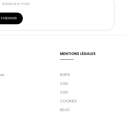
MENTIONS LÉGALES
ous
RGPD
CGU
CGV
COOKIES
RDJC