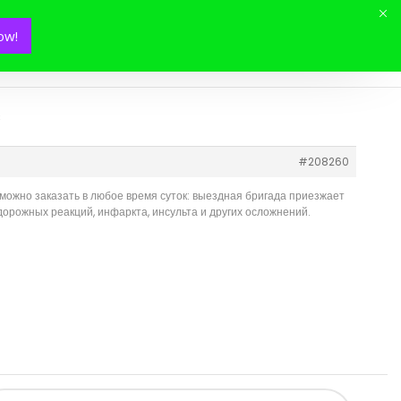
ow!
Mon panier(
0
)
с
#208260
можно заказать в любое время суток: выездная бригада приезжает
удорожных реакций, инфаркта, инсульта и других осложнений.