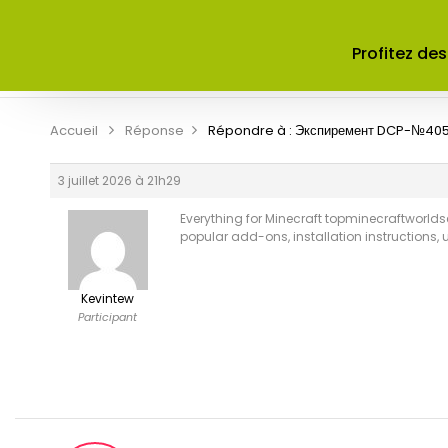
ACCUEIL
A PROPOS DE NOUS
Profitez des
CONTRIBUER
CONTACT
Accueil
Réponse
Répondre à : Экспиремент DCP-№40
3 juillet 2026 à 21h29
Everything for Minecraft
topminecraftworldsee
popular add-ons, installation instructions,
Kevintew
Participant