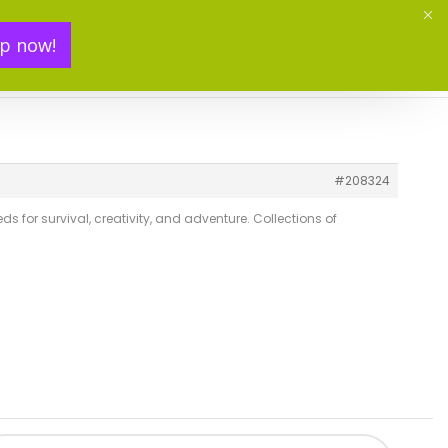
p now!
Mon panier(
0
)
#208324
 for survival, creativity, and adventure. Collections of