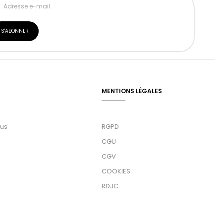
MENTIONS LÉGALES
ous
RGPD
CGU
CGV
COOKIES
RDJC