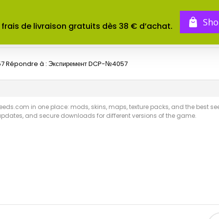
BOUTIQUE
TOMES
CONCOURS
Sho
 frais de livraison gratuits dès 38 € d’achat.
57
Répondre à : Экспиремент DCP-№4057
ds.com in one place: mods, skins, maps, texture packs, and the best seeds
 updates, and secure downloads for different versions of the game.