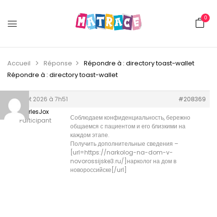
0
Accueil
Réponse
Répondre à : directory toast-wallet
Répondre à : directory toast-wallet
4 juillet 2026 à 7h51
#208369
CharlesJox
Соблюдаем конфиденциальность, бережно
Participant
общаемся с пациентом и его близкими на
каждом этапе.
Получить дополнительные сведения –
[url=https://narkolog-na-dom-v-
novorossijske3.ru/]нарколог на дом в
новороссийске[/url]