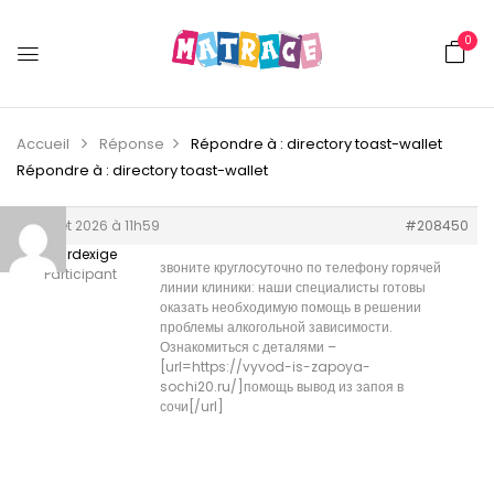
0
Accueil
Réponse
Répondre à : directory toast-wallet
Répondre à : directory toast-wallet
5 juillet 2026 à 11h59
#208450
Edwardexige
звоните круглосуточно по телефону горячей
Participant
линии клиники: наши специалисты готовы
оказать необходимую помощь в решении
проблемы алкогольной зависимости.
Ознакомиться с деталями –
[url=https://vyvod-is-zapoya-
sochi20.ru/]помощь вывод из запоя в
сочи[/url]