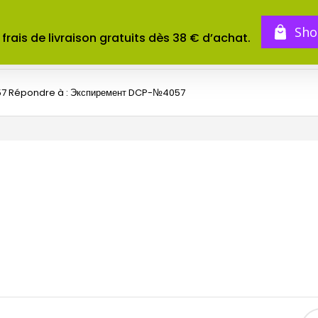
BOUTIQUE
TOMES
CONCOURS
Sho
 frais de livraison gratuits dès 38 € d’achat.
57
Répondre à : Экспиремент DCP-№4057