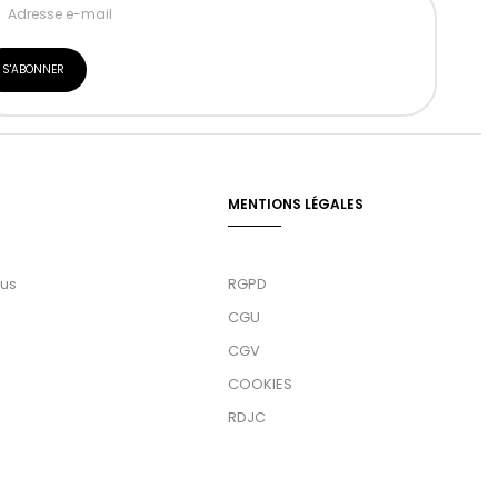
MENTIONS LÉGALES
ous
RGPD
CGU
CGV
COOKIES
RDJC