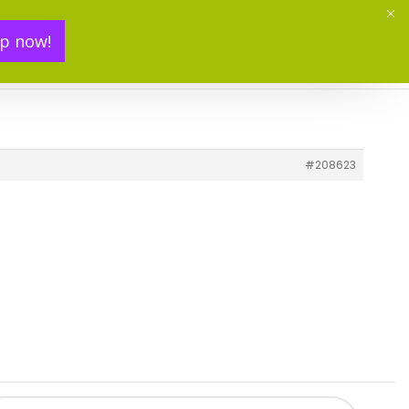
p now!
Mon panier(
0
)
#208623