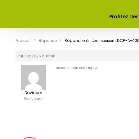
ACCUEIL
A PROPOS DE NOUS
Profitez des
CONTRIBUER
CONTACT
Accueil
Réponse
Répondre à : Экспиремент DCP-№40
7 juillet 2026 à 16h16
новое порно
секс киргиз
Davidbok
Participant