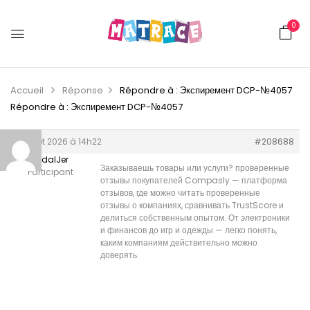
0
Accueil
Réponse
Répondre à : Экспиремент DCP-№4057
Répondre à : Экспиремент DCP-№4057
8 juillet 2026 à 14h22
#208688
RandalJer
Заказываешь товары или услуги?
проверенные
Participant
отзывы покупателей Compasly — платформа
отзывов, где можно читать проверенные
отзывы о компаниях, сравнивать TrustScore и
делиться собственным опытом. От электроники
и финансов до игр и одежды — легко понять,
каким компаниям действительно можно
доверять.