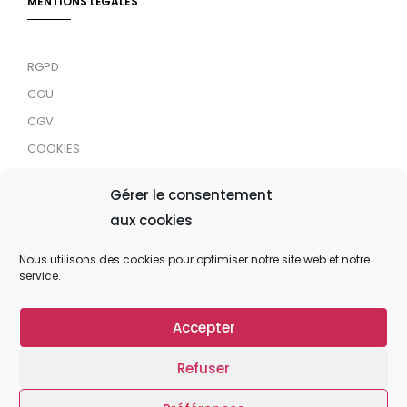
MENTIONS LÉGALES
RGPD
CGU
CGV
COOKIES
RDJC
Gérer le consentement
aux cookies
Tous droits réservés © 2024 MaTrace ASBL
Nous utilisons des cookies pour optimiser notre site web et notre
service.
Accepter
Refuser