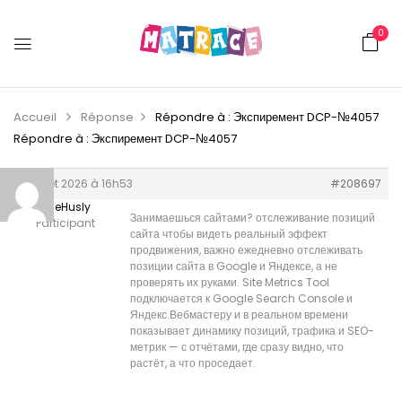
0
Accueil
Réponse
Répondre à : Экспиремент DCP-№4057
Répondre à : Экспиремент DCP-№4057
8 juillet 2026 à 16h53
#208697
BruceHusly
Занимаешься сайтами?
отслеживание позиций
Participant
сайта чтобы видеть реальный эффект
продвижения, важно ежедневно отслеживать
позиции сайта в Google и Яндексе, а не
проверять их руками. Site Metrics Tool
подключается к Google Search Console и
Яндекс.Вебмастеру и в реальном времени
показывает динамику позиций, трафика и SEO-
метрик — с отчётами, где сразу видно, что
растёт, а что проседает.