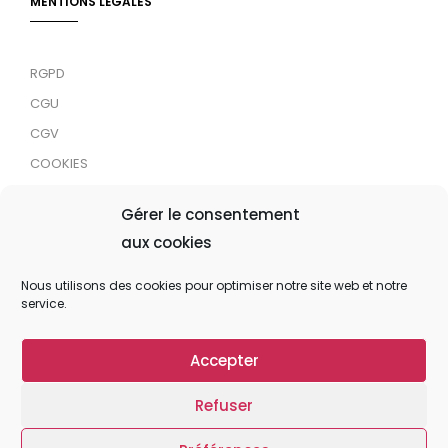
MENTIONS LÉGALES
RGPD
CGU
CGV
COOKIES
RDJC
Gérer le consentement
aux cookies
Tous droits réservés © 2024 MaTrace ASBL
Nous utilisons des cookies pour optimiser notre site web et notre
service.
Accepter
Refuser