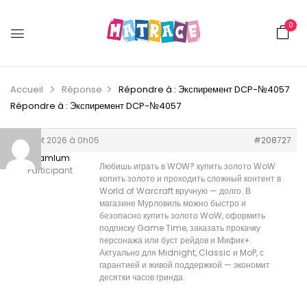
0
Accueil
Réponse
Répondre à : Экспиремент DCP-№4057
Répondre à : Экспиремент DCP-№4057
9 juillet 2026 à 0h05
#208727
Williamlum
Любишь играть в WOW?
купить золото WoW
Participant
копить золото и проходить сложный контент в
World of Warcraft вручную — долго. В
магазине Мурловиль можно быстро и
безопасно купить золото WoW, оформить
подписку Game Time, заказать прокачку
персонажа или буст рейдов и Мифик+.
Актуально для Midnight, Classic и MoP, с
гарантией и живой поддержкой — экономит
десятки часов гринда.