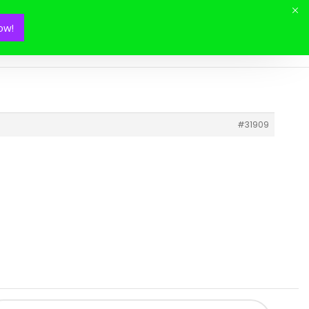
ow!
Mon panier(
0
)
#31909