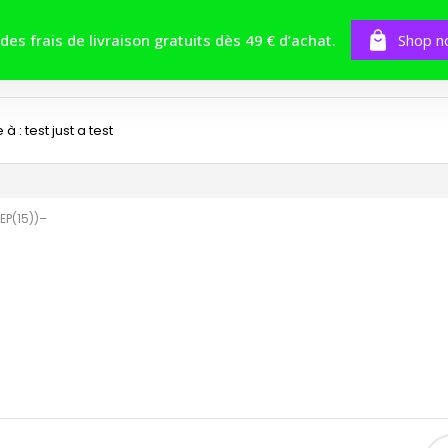
BOUTIQUE
TOMES
CONCOURS
 des frais de livraison gratuits dès 49 € d’achat.
Shop n
 : test just a test
EP(15))–