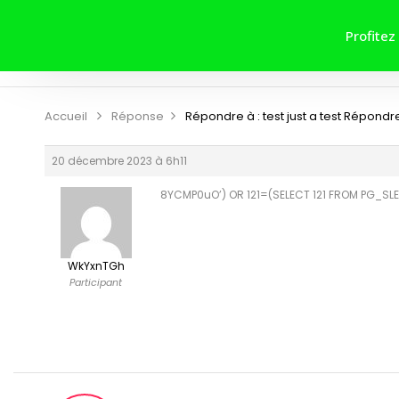
ACCUEIL
A PROPOS DE NOUS
Profitez
CONTRIBUER
CONTACT
Accueil
Réponse
Répondre à : test just a test
Répondre à
20 décembre 2023 à 6h11
8YCMP0uO’) OR 121=(SELECT 121 FROM PG_SLE
WkYxnTGh
Participant