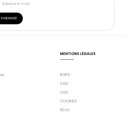
MENTIONS LÉGALES
ous
RGPD
CGU
CGV
COOKIES
RDJC