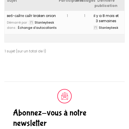
Sujet
Participants
Messages
Dernière
publication
веб-сайте сайт kraken onion
1
1
il y a 8 mois et
3 semaines
Démarré par :
Stanleyliesk
dans :
Échange d’autocollants
Stanleyliesk
1 sujet (sur un total de 1)
Abonnez-vous à notre
newsletter