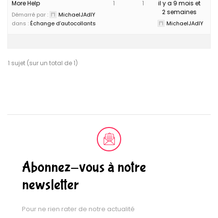
More Help
1
1
il y a 9 mois et
2 semaines
Démarré par :
MichaelJAdlY
dans :
Échange d’autocollants
MichaelJAdlY
1 sujet (sur un total de 1)
Abonnez-vous à notre
newsletter
Pour ne rien rater de notre actualité