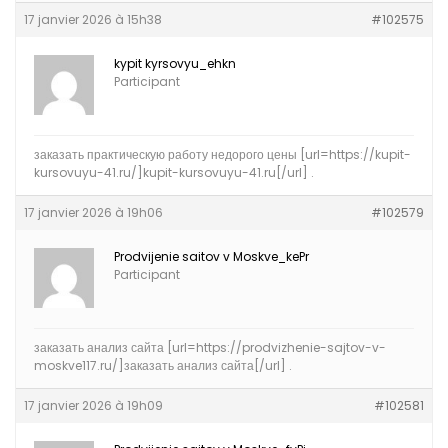
17 janvier 2026 à 15h38
#102575
kypit kyrsovyu_ehkn
Participant
заказать практическую работу недорого цены [url=https://kupit-
kursovuyu-41.ru/]kupit-kursovuyu-41.ru[/url] .
17 janvier 2026 à 19h06
#102579
Prodvijenie saitov v Moskve_kePr
Participant
заказать анализ сайта [url=https://prodvizhenie-sajtov-v-
moskve117.ru/]заказать анализ сайта[/url] .
17 janvier 2026 à 19h09
#102581