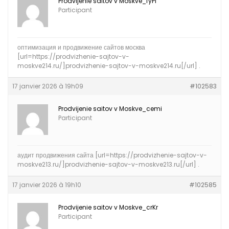
Prodvijenie saitov v Moskve_fyPi
Participant
оптимизация и продвижение сайтов москва
[url=https://prodvizhenie-sajtov-v-
moskve214.ru/]prodvizhenie-sajtov-v-moskve214.ru[/url] .
17 janvier 2026 à 19h09
#102583
Prodvijenie saitov v Moskve_cemi
Participant
аудит продвижения сайта [url=https://prodvizhenie-sajtov-v-
moskve213.ru/]prodvizhenie-sajtov-v-moskve213.ru[/url] .
17 janvier 2026 à 19h10
#102585
Prodvijenie saitov v Moskve_crKr
Participant