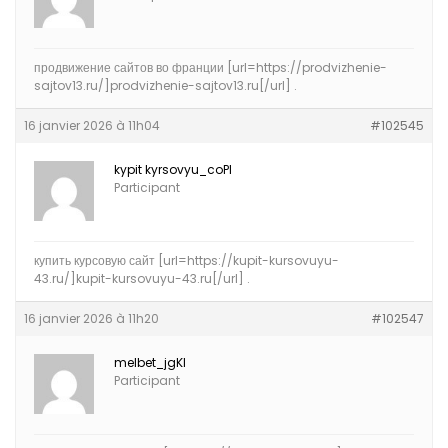
продвижение сайтов во франции [url=https://prodvizhenie-
sajtov13.ru/]prodvizhenie-sajtov13.ru[/url] .
16 janvier 2026 à 11h04
#102545
kypit kyrsovyu_coPl
Participant
купить курсовую сайт [url=https://kupit-kursovuyu-
43.ru/]kupit-kursovuyu-43.ru[/url] .
16 janvier 2026 à 11h20
#102547
melbet_jgKl
Participant