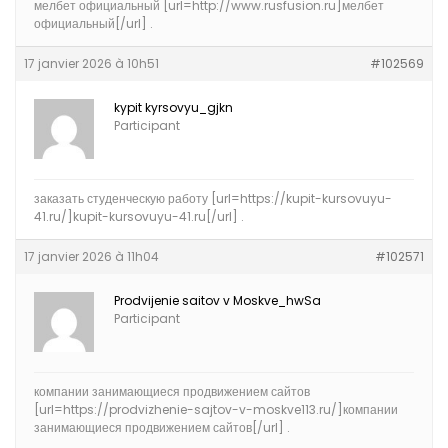
мелбет официальный [url=http://www.rusfusion.ru]мелбет
официальный[/url] .
17 janvier 2026 à 10h51
#102569
kypit kyrsovyu_gjkn
Participant
заказать студенческую работу [url=https://kupit-kursovuyu-
41.ru/]kupit-kursovuyu-41.ru[/url] .
17 janvier 2026 à 11h04
#102571
Prodvijenie saitov v Moskve_hwSa
Participant
компании занимающиеся продвижением сайтов
[url=https://prodvizhenie-sajtov-v-moskve113.ru/]компании
занимающиеся продвижением сайтов[/url] .