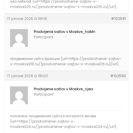
seo network [url=https://prodvizhenie-sajtov-v-
moskve225.ru/]prodvizhenie-sajtov-v-moskve225.ru[/url] .
17 janvier 2026 à 19h16
#102591
Prodvijenie saitov v Moskve_haMn
Participant
продвижение сайта франция [url=https://prodvizhenie-sajtov-
v-moskve216.ru/]prodvizhenie-sajtov-v-moskve216.ru[/url] .
17 janvier 2026 à 19h20
#102593
Prodvijenie saitov v Moskve_cjea
Participant
поисковое продвижение сайта в интернете москва
[url=https://prodvizhenie-sajtov-v-
moskve224.ru/]prodvizhenie-sajtov-v-moskve224.ru[/url] .