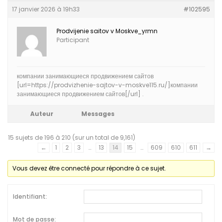
17 janvier 2026 à 19h33
#102595
Prodvijenie saitov v Moskve_yrmn
Participant
компании занимающиеся продвижением сайтов
[url=https://prodvizhenie-sajtov-v-moskve115.ru/]компании
занимающиеся продвижением сайтов[/url] .
Auteur
Messages
15 sujets de 196 à 210 (sur un total de 9,161)
←
1
2
3
…
13
14
15
…
609
610
611
→
Vous devez être connecté pour répondre à ce sujet.
Identifiant:
Mot de passe: