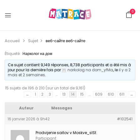
0
Accueil
Sujet
веб-сайте
веб-сайте
Étiqueté :
Нарколог на дом
Ce sujet contient 9,149 réponses, 8,738 participants et a été mis à
jour pour la dernière fois par
narkolog na dom_yfMa
, le
il y a 2
mois et 2 semaines
.
15 sujets de 196 à 210 (sur un total de 9,161)
←
1
2
3
…
13
14
15
…
609
610
611
→
Auteur
Messages
16 janvier 2026 à 9h42
#102541
Prodvijenie saitov v Moskve_slSt
Participant