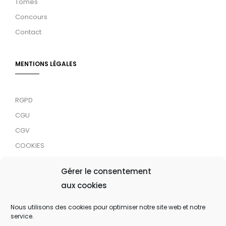
Tomes
Concours
Contact
MENTIONS LÉGALES
RGPD
CGU
CGV
COOKIES
RDJC
Gérer le consentement
aux cookies
Tous droits réservés © 2024 MaTrace ASBL
Nous utilisons des cookies pour optimiser notre site web et notre
service.