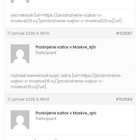
seo network [url=https://prodvizhenie-sajtov-v-
moskve223.ru/]prodvizhenie-sajtov-v-moskve223.ru[/url] .
17 janvier 2026 à 19h10
#102587
Prodvijenie saitov v Moskve_kjSr
Participant
глубокий комлексный аудит сайта [url=https://prodvizhenie-
sajtov-v-moskve215.ru/]prodvizhenie-sajtov-v-
moskve215.ru[/url] .
17 janvier 2026 à 19h13
#102589
Prodvijenie saitov v Moskve_qisi
Participant