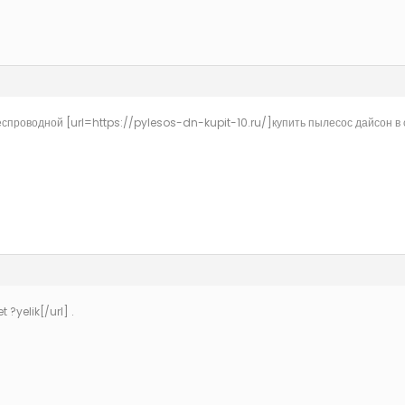
еспроводной [url=https://pylesos-dn-kupit-10.ru/]купить пылесос дайсон в 
 ?yelik[/url] .