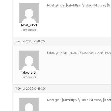
1xbet g?ncel [url=https://1xbet-34.com/]1xb
1xbet_abol
Participant
1 février 2026 à 4h26
1 xbet giri? [url=https://1xbet-34.com/]1xb
1xbet_sfol
Participant
1 février 2026 à 4h30
1xbet giri? [url=https://1xbet-34.com/]1xbet 