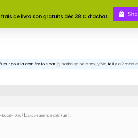
BOUTIQUE
TOMES
CONCOURS
Sho
 frais de livraison gratuits dès 38 € d’achat.
à jour pour la dernière fois par
narkolog na dom_yfMa
, le
il y a 2 mois 
kupit-10.ru/]дайсон центр в спб[/url] .