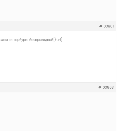
#103861
санкт петербурге беспроводной[/url] .
#103863