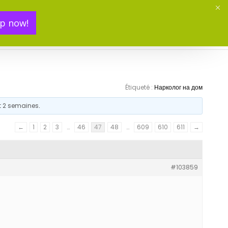
p now!
Mon panier(
0
)
Étiqueté :
Нарколог на дом
et 2 semaines
.
←
1
2
3
…
46
47
48
…
609
610
611
→
#103859