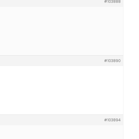
#103888
#103890
#103894