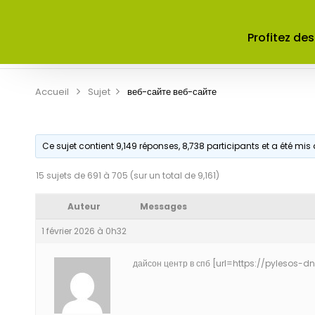
ACCUEIL
A PROPOS DE NOUS
Profitez des
CONTRIBUER
CONTACT
Accueil
Sujet
веб-сайте
веб-сайте
Ce sujet contient 9,149 réponses, 8,738 participants et a été mis 
15 sujets de 691 à 705 (sur un total de 9,161)
Auteur
Messages
1 février 2026 à 0h32
дайсон центр в спб [url=https://pylesos-dn-