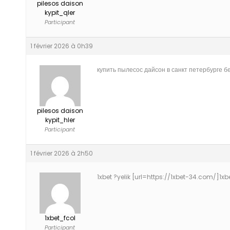
pilesos daison
kypit_qler
Participant
1 février 2026 à 0h39
купить пылесос дайсон в санкт петербурге б
pilesos daison
kypit_hler
Participant
1 février 2026 à 2h50
1xbet ?yelik [url=https://1xbet-34.com/]1xbet
1xbet_fcol
Participant