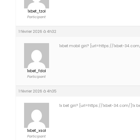
1xbet_tzol
Participant
1 février 2026 à 4h32
1xbet mobil giri? [url=https://1xbet-34.com
1xbet_fdol
Participant
1 février 2026 à 4h35
1x bet giri? [url=https://1xbet-34.com/]1x bet
1xbet_xsol
Participant