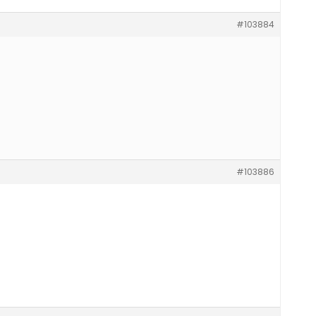
#103884
#103886