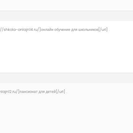
//shkola-onlajn14.ru/]онлайн обучение для школьников[/url] .
lajn12.ru/]пансионат для детей[/url] .