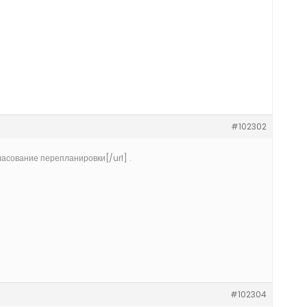
#102302
ласование перепланировки[/url] .
#102304