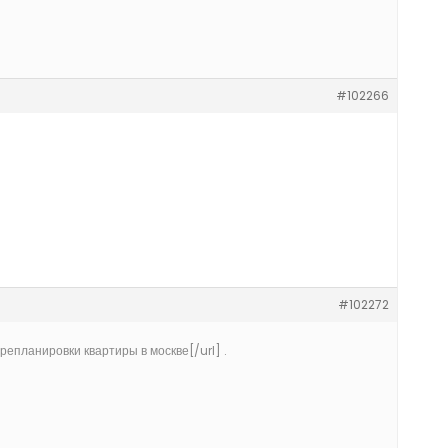
#102266
#102272
репланировки квартиры в москве[/url] .