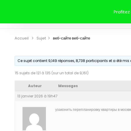
ACCUEIL
A PROPOS DE NOUS
Profitez
CONTRIBUER
CONTACT
Accueil
Sujet
веб-сайте
веб-сайте
Ce sujet contient 9,149 réponses, 8,738 participants et a été mis 
15 sujets de 121 à 135 (sur un total de 9,161)
Auteur
Messages
13 janvier 2026 à 19h47
узаконить перепланировку квартиры в москве