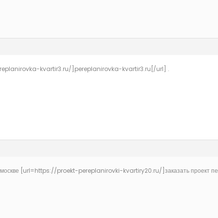
planirovka-kvartir3.ru/]pereplanirovka-kvartir3.ru[/url] .
москве [url=https://proekt-pereplanirovki-kvartiry20.ru/]заказать проект пе