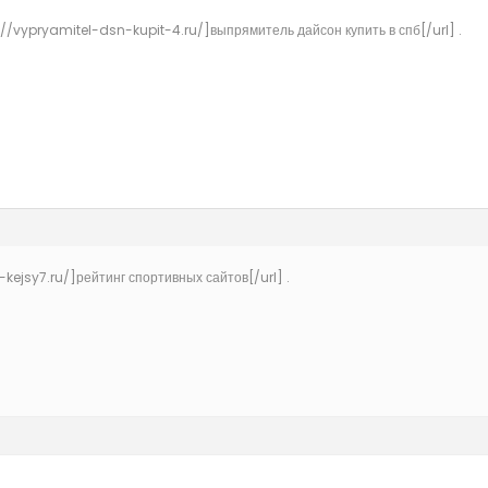
://vypryamitel-dsn-kupit-4.ru/]выпрямитель дайсон купить в спб[/url] .
-kejsy7.ru/]рейтинг спортивных сайтов[/url] .