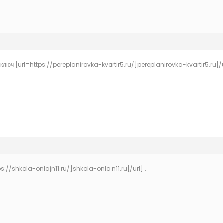
люч [url=https://pereplanirovka-kvartir5.ru/]pereplanirovka-kvartir5.ru[/ur
://shkola-onlajn11.ru/]shkola-onlajn11.ru[/url] .