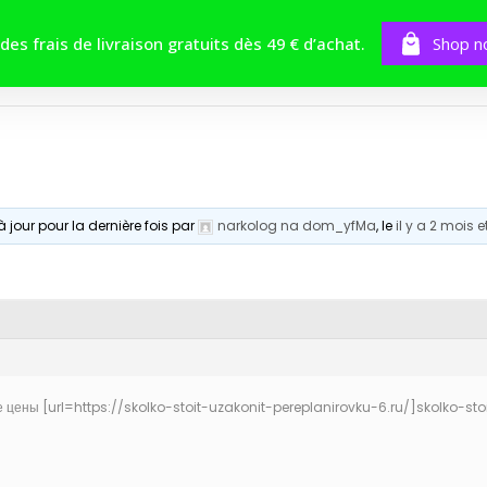
BOUTIQUE
TOMES
CONCOURS
 des frais de livraison gratuits dès 49 € d’achat.
Shop n
à jour pour la dernière fois par
narkolog na dom_yfMa
, le
il y a 2 mois 
 цены [url=https://skolko-stoit-uzakonit-pereplanirovku-6.ru/]skolko-stoi