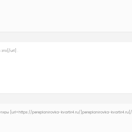
это[/url] .
иры [url=https://pereplanirovka-kvartir4.ru/]pereplanirovka-kvartir4.ru[/u