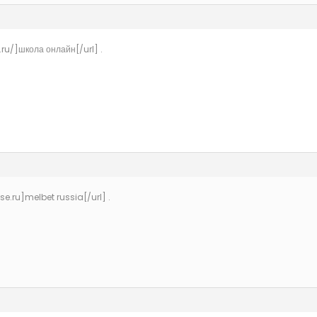
ru/]школа онлайн[/url] .
e.ru]melbet russia[/url] .