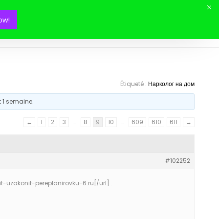
ow!
Mon panier(
0
)
Étiqueté :
Нарколог на дом
et 1 semaine
.
←
1
2
3
…
8
9
10
…
609
610
611
→
#102252
t-uzakonit-pereplanirovku-6.ru[/url] .