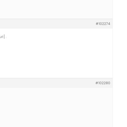
#102274
l] .
#102280