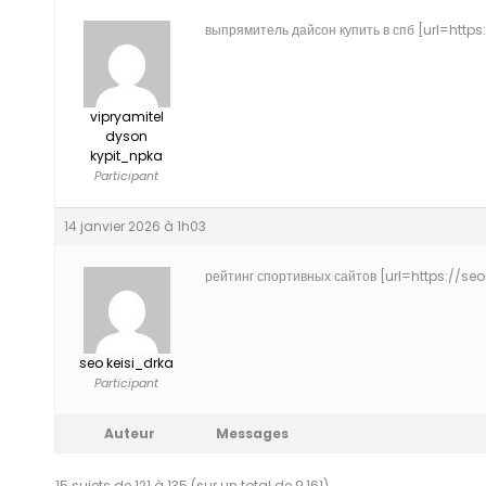
выпрямитель дайсон купить в спб [url=https
vipryamitel
dyson
kypit_npka
Participant
14 janvier 2026 à 1h03
рейтинг спортивных сайтов [url=https://seo
seo keisi_drka
Participant
Auteur
Messages
15 sujets de 121 à 135 (sur un total de 9,161)