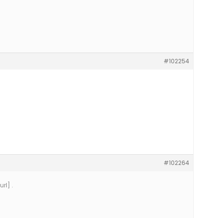
#102254
#102264
rl] .