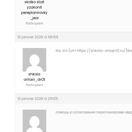
skolko stoit
yzakonit
pereplanirovky
_jeoi
Participant
13 janvier 2026 à 19h59
lbs это [url=https://shkola-onlajn13.ru/]lbs 
shkola
onlain_drOt
Participant
13 janvier 2026 à 21h05
помощь в согласовании перепланировки кварт