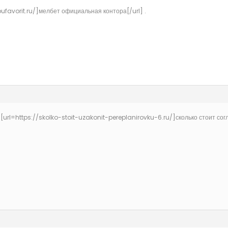
ufavorit.ru/]мелбет официальная контора[/url] .
[url=https://skolko-stoit-uzakonit-pereplanirovku-6.ru/]сколько стоит сог