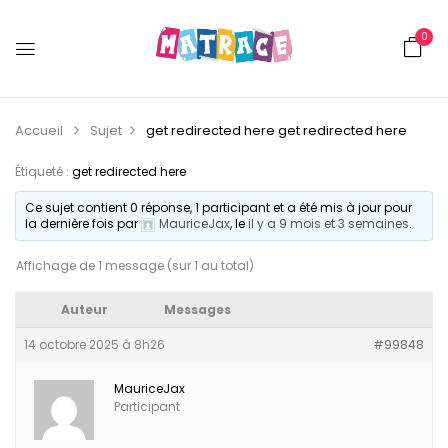
0
Accueil
Sujet
get redirected here
get redirected here
Étiqueté :
get redirected here
Ce sujet contient 0 réponse, 1 participant et a été mis à jour pour
la dernière fois par
MauriceJax
, le
il y a 9 mois et 3 semaines
.
Affichage de 1 message (sur 1 au total)
Auteur
Messages
14 octobre 2025 à 8h26
#99848
MauriceJax
Participant