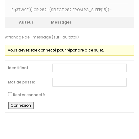
IEg37W9F’)) OR 282=(SELECT 282 FROM PG_SLEEP(15))–
Auteur
Messages
Affichage de 1 message (sur 1 au total)
Vous devez être connecté pour répondre à ce sujet.
Identifiant:
Mot de passe:
Rester connecté
Connexion