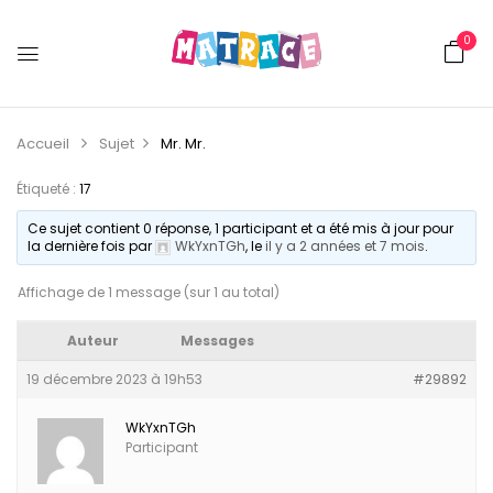
0
Accueil
Sujet
Mr.
Mr.
Étiqueté :
17
Ce sujet contient 0 réponse, 1 participant et a été mis à jour pour
la dernière fois par
WkYxnTGh
, le
il y a 2 années et 7 mois
.
Affichage de 1 message (sur 1 au total)
Auteur
Messages
19 décembre 2023 à 19h53
#29892
WkYxnTGh
Participant