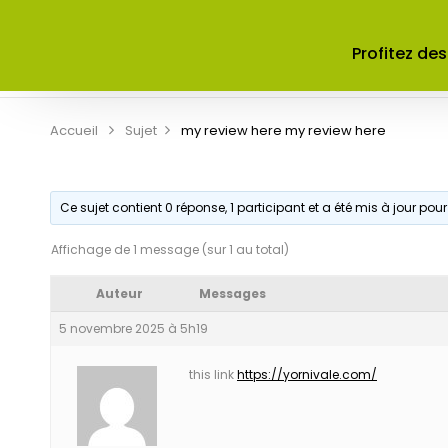
ACCUEIL
A PROPOS DE NOUS
Profitez des
CONTRIBUER
CONTACT
Accueil
Sujet
my review here
my review here
Ce sujet contient 0 réponse, 1 participant et a été mis à jour pour
Affichage de 1 message (sur 1 au total)
Auteur
Messages
5 novembre 2025 à 5h19
this link
https://yornivale.com/