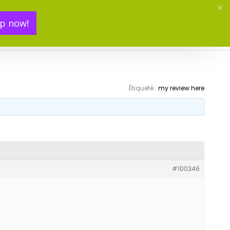
p now!
Mon panier(
0
)
Étiqueté :
my review here
#100346