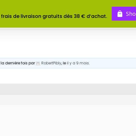
BOUTIQUE
TOMES
CONCOURS
Sho
 frais de livraison gratuits dès 38 € d’achat.
 la dernière fois par
RobertPibly
, le
il y a 9 mois
.