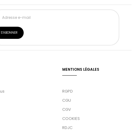
MENTIONS LÉGALES
ous
RGPD
CGU
CGV
COOKIES
RDJC