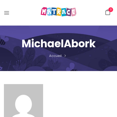
0
MichaelAbork
Accueil