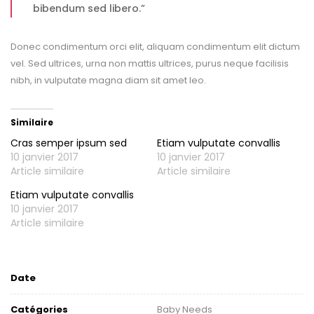
bibendum sed libero.”
Donec condimentum orci elit, aliquam condimentum elit dictum
vel. Sed ultrices, urna non mattis ultrices, purus neque facilisis
nibh, in vulputate magna diam sit amet leo.
Similaire
Cras semper ipsum sed
Etiam vulputate convallis
10 janvier 2017
10 janvier 2017
Article similaire
Article similaire
Etiam vulputate convallis
10 janvier 2017
Article similaire
Date
Catégories
Baby Needs