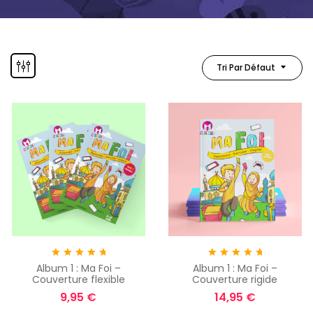
Tri Par Défaut
Album 1 : Ma Foi –
Album 1 : Ma Foi –
Note
5.00
sur
Note
5.00
sur
Couverture flexible
Couverture rigide
5
5
9,95
€
14,95
€