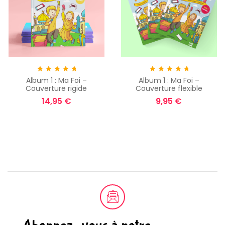
Album 1 : Ma Foi –
Album 1 : Ma Foi –
Note
5.00
sur
Note
5.00
sur
Couverture rigide
Couverture flexible
5
5
14,95
€
9,95
€