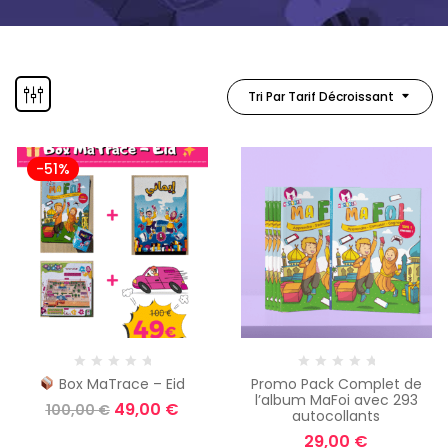
Tri Par Tarif Décroissant
-51%
Box MaTrace – Eid
Promo Pack Complet de
l’album MaFoi avec 293
49,00
€
100,00
€
autocollants
29,00
€